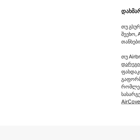
დახმარ
თუ გსურ
შეეხო, 
თანხებ
თუ Airb
დარეგ
ფასდაკ
გაფორმ
რომლები
სასარგ
AirCove