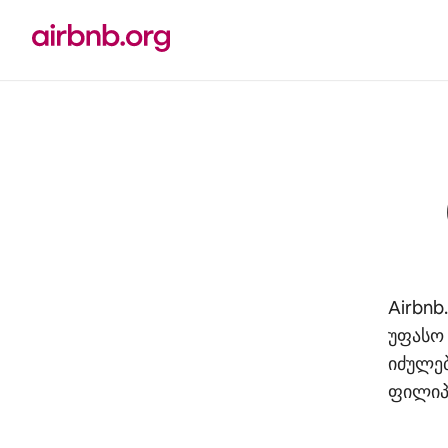
კონტენტზე
გადასვლა
Airbnb
უფასო 
იძულებ
ფილიპი