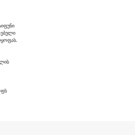
აიფუნი
აღებული
ლყოფას.
ბლის
ოფს