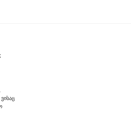
“
,
 ვისაც
ო