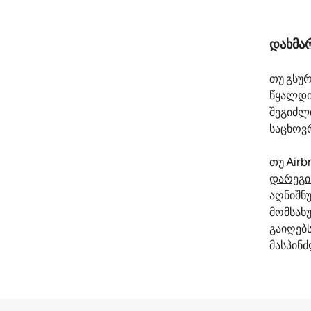
დახმარ
თუ გსუ
წყალდი
შეგიძლ
საცხოვ
თუ Airb
დარეგ
აღნიშნ
მომსახუ
გაიღებს
მასპინ